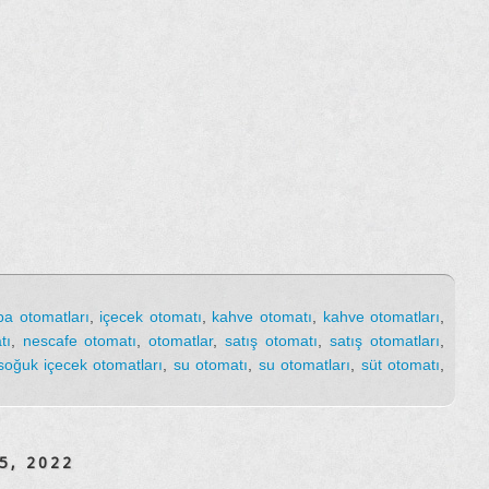
ba otomatları
,
içecek otomatı
,
kahve otomatı
,
kahve otomatları
,
tı
,
nescafe otomatı
,
otomatlar
,
satış otomatı
,
satış otomatları
,
soğuk içecek otomatları
,
su otomatı
,
su otomatları
,
süt otomatı
,
5, 2022