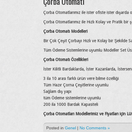
Çorba Otomatı
Çorba Otomatlarımız ile ister ofiste ister dışarda 
Çorba Otomatlarımız ile Hızlı Kolay ve Pratik bir şe
Çorba Otomatı Modelleri
Bir Çok Çeşit Çorbayı Hızlı ve Kolay bir Şekilde S
Tüm Ödeme Sistemlerine uyumlu Modeller Set Üstü
Çorba Otomatı Özellikleri
İster Kilitli Bardaklarda, İster Kazanlarda, İsters
3 ila 10 arası farklı ürün vere bilme özelliği
Tüm Hazır Çorna Çeşitlerine uyumlu
Sağlam dış yapı
tüm Ödeme sistemlerine uyumlu
200 ila 1000 Bardak Kapasiteli
Çorba Otomatları Modellerimiz ve Fiyatları için L
Posted in
Genel
|
No Comments »