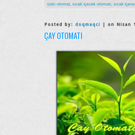
üstü otomat
,
sıcak içecek otomatı
,
sıcak içece
Posted by:
doqmaqci
| on Nisan 
ÇAY OTOMATI