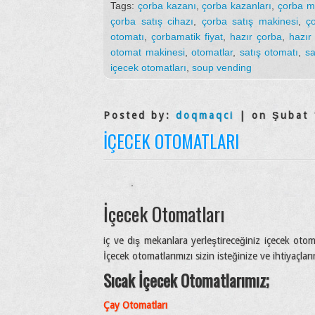
Tags:
çorba kazanı
,
çorba kazanları
,
çorba m
çorba satış cihazı
,
çorba satış makinesi
,
ç
otomatı
,
çorbamatik fiyat
,
hazır çorba
,
hazır
otomat makinesi
,
otomatlar
,
satış otomatı
,
sa
içecek otomatları
,
soup vending
Posted by:
doqmaqci
| on Şubat 
İÇECEK OTOMATLARI
İçecek Otomatları
iç ve dış mekanlara yerleştireceğiniz içecek otom
İçecek otomatlarımızı sizin isteğinize ve ihtiyaçlar
Sıcak İçecek Otomatlarımız;
Çay Otomatları