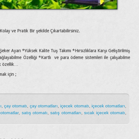
lay ve Pratik Bir şekilde Çıkartabilirsiniz.
er Ayarı *Yüksek Kalite Tuş Takımı *Hırsızlıklara Karşı Geliştirilmiş
layabilme Özelliği *Kartlı ve para ödeme sistemleri ile çalışabilme
k özellik…
ak için ;
ı
,
çay otomatı
,
çay otomatları
,
içecek otomatı
,
içecek otomatları
,
,
otomatlar
,
satış otomatı
,
satış otomatları
,
sıcak içecek otomatı
,