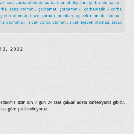
akinesi
,
çorba otomatı
,
çorba otomatı fiyatları
,
çorba otomatları
,
orba satış otomatı
,
çorbamat
,
çorbamatik
,
çorbamatik - çorba
 çorba otomatı
,
hazır çorba otomatları
,
içecek otomatı
,
otomat
,
tış otomatları
,
sıcak çorba otomatı
,
sıcak içecek otomatı
,
sıcak
12, 2022
atlarımız sizin için 7 gün 24 saat çalışan adeta kafeteryanız gibidir.
ınıza göre şekillendiriyoruz.