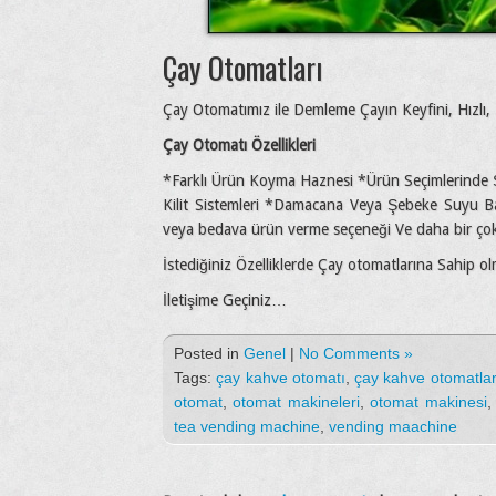
Çay Otomatları
Çay Otomatımız ile Demleme Çayın Keyfini, Hızlı, Ko
Çay Otomatı Özellikleri
*Farklı Ürün Koyma Haznesi *Ürün Seçimlerinde Şek
Kilit Sistemleri *Damacana Veya Şebeke Suyu Bağ
veya bedava ürün verme seçeneği Ve daha bir ço
İstediğiniz Özelliklerde Çay otomatlarına Sahip olm
İletişime Geçiniz…
Posted in
Genel
|
No Comments »
Tags:
çay kahve otomatı
,
çay kahve otomatlar
otomat
,
otomat makineleri
,
otomat makinesi
tea vending machine
,
vending maachine