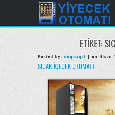
ETIKET:
SI
Posted by:
doqmaqci
| on Nisan 
SICAK İÇECEK OTOMATI