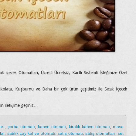
 içecek Otomatları, Ücretli Ücretsiz, Kartlı Sistemli İsteğinize Özel
ikolata, Kuşburnu ve Daha bir çok ürün çeşitimiz ile Sıcak İçecek
için iletişime geçiniz…
arı
,
çorba otomatı
,
kahve otomatı
,
kiralık kahve otomatı
,
masa
lar
,
satılık çay kahve otomatı
,
satış otomatı
,
satış otomatları
,
set