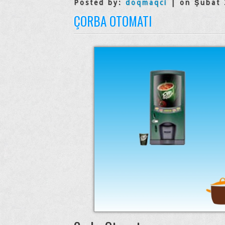
Posted by:
doqmaqci
| on Şubat 
ÇORBA OTOMATI