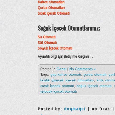
Kahve otomatları
Çorba Otomatları
Sıcak içecek Otomatı
Soğuk İçecek Otomatlarımız;
Su Otomatı
Süt Otomatı
Soğuk İçecek Otomatı
Ayrıntılı bilgi için iletişime Geçiniz…
Posted in
Genel
|
No Comments »
Tags:
çay kahve otomatı
,
çorba otomatı
,
çor
kiralık yiyecek içecek otomatları
,
kola otoma
sıcak içecek otomatı
,
soğuk içecek otomatı
,
yiyecek içecek otomatı
Posted by:
doqmaqci
| on Ocak 1