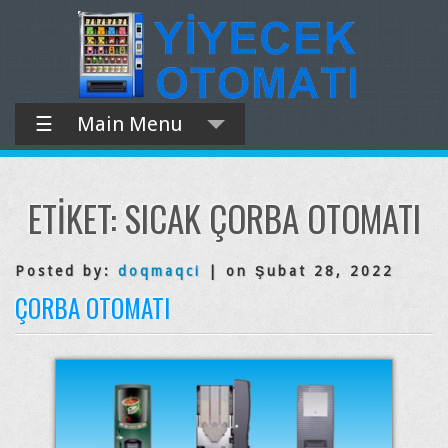
☰
Main Menu
ETIKET:
SICAK ÇORBA OTOMATI
Posted by:
doqmaqci
| on Şubat 28, 2022
ÇORBA OTOMATI