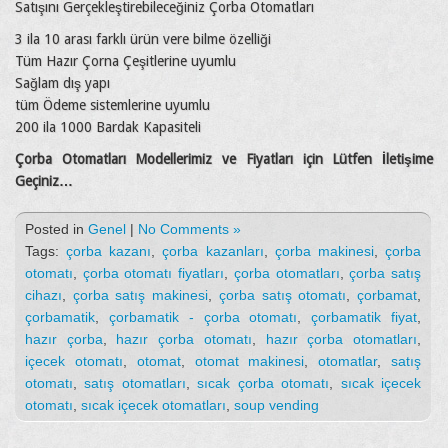
Satışını Gerçekleştirebileceğiniz Çorba Otomatları
3 ila 10 arası farklı ürün vere bilme özelliği
Tüm Hazır Çorna Çeşitlerine uyumlu
Sağlam dış yapı
tüm Ödeme sistemlerine uyumlu
200 ila 1000 Bardak Kapasiteli
Çorba Otomatları Modellerimiz ve Fiyatları için Lütfen İletişime
Geçiniz…
Posted in
Genel
|
No Comments »
Tags:
çorba kazanı
,
çorba kazanları
,
çorba makinesi
,
çorba
otomatı
,
çorba otomatı fiyatları
,
çorba otomatları
,
çorba satış
cihazı
,
çorba satış makinesi
,
çorba satış otomatı
,
çorbamat
,
çorbamatik
,
çorbamatik - çorba otomatı
,
çorbamatik fiyat
,
hazır çorba
,
hazır çorba otomatı
,
hazır çorba otomatları
,
içecek otomatı
,
otomat
,
otomat makinesi
,
otomatlar
,
satış
otomatı
,
satış otomatları
,
sıcak çorba otomatı
,
sıcak içecek
otomatı
,
sıcak içecek otomatları
,
soup vending