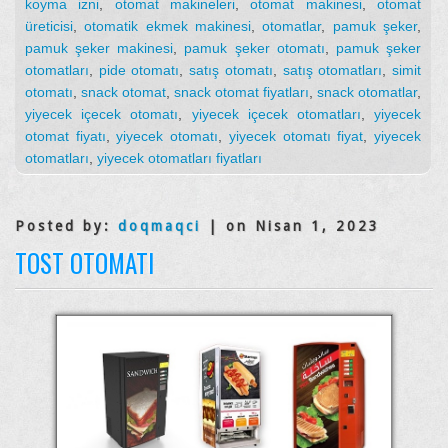
koyma izni
,
otomat makineleri
,
otomat makinesi
,
otomat
üreticisi
,
otomatik ekmek makinesi
,
otomatlar
,
pamuk şeker
,
pamuk şeker makinesi
,
pamuk şeker otomatı
,
pamuk şeker
otomatları
,
pide otomatı
,
satış otomatı
,
satış otomatları
,
simit
otomatı
,
snack otomat
,
snack otomat fiyatları
,
snack otomatlar
,
yiyecek içecek otomatı
,
yiyecek içecek otomatları
,
yiyecek
otomat fiyatı
,
yiyecek otomatı
,
yiyecek otomatı fiyat
,
yiyecek
otomatları
,
yiyecek otomatları fiyatları
Posted by:
doqmaqci
| on Nisan 1, 2023
TOST OTOMATI