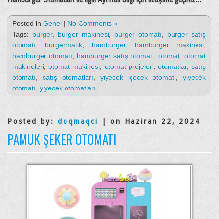
Hamburger Otomatları ile ilgili Ayrıntılı bilgi için iletişime geçiniz…
Posted in
Genel
|
No Comments »
Tags:
burger
,
burger makinesi
,
burger otomatı
,
burger satış
otomatı
,
burgermatik
,
hamburger
,
hamburger makinesi
,
hamburger otomatı
,
hamburger satış otomatı
,
otomat
,
otomat
makineleri
,
otomat makinesi
,
otomat projeleri
,
otomatlar
,
satış
otomatı
,
satış otomatları
,
yiyecek içecek otomatı
,
yiyecek
otomatı
,
yiyecek otomatları
Posted by:
doqmaqci
| on Haziran 22, 2024
PAMUK ŞEKER OTOMATI