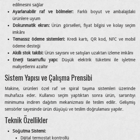
edilmesini sağlar
Ayarlanabilir raf ve bölmeler:
Farklı boyut ve ambalajdaki
ürünlere uyum
Dokunmatik ekran:
Ürün görselleri, fiyat bilgisi ve kolay seçim
imkânı
Temassız ödeme sistemleri:
Kredi kartı, QR kod, NFC ve mobil
ödeme desteği
Akıllı stok takibi:
Ürün sayısını ve satışları uzaktan izleme imkânı
Enerji tasarruflu yapı:
Düşük elektrik tüketimi ile işletme
maliyetlerini azaltır
Sistem Yapısı ve Çalışma Prensibi
Makine, ürünleri özel raf ve spiral taşıma sistemleri üzerinde
muhafaza eder. Kullanıcı seçim yaptıktan sonra ürün, sarsıntıyı
minimuma indiren dağıtım mekanizması ile teslim edilir. Gelişmiş
sensörler sayesinde ürün düşüşü ve teslim doğrulaması yapılır.
Teknik Özellikler
Soğutma Sistemi:
Dijital termostat kontrollü