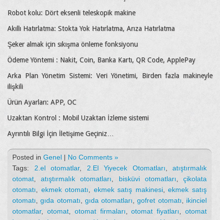
Robot kolu: Dört eksenli teleskopik makine
Akıllı Hatırlatma: Stokta Yok Hatırlatma, Arıza Hatırlatma
Şeker almak için sıkışma önleme fonksiyonu
Ödeme Yöntemi : Nakit, Coin, Banka Kartı, QR Code, ApplePay
Arka Plan Yönetim Sistemi: Veri Yönetimi, Birden fazla makineyle
ilişkili
Ürün Ayarları: APP, OC
Uzaktan Kontrol : Mobil Uzaktan İzleme sistemi
Ayrıntılı Bilgi İçin İletişime Geçiniz…
Posted in
Genel
|
No Comments »
Tags:
2.el otomatlar
,
2.El Yiyecek Otomatları
,
atıştırmalık
otomat
,
atıştırmalık otomatları
,
bisküvi otomatları
,
çikolata
otomatı
,
ekmek otomatı
,
ekmek satış makinesi
,
ekmek satış
otomatı
,
gıda otomatı
,
gıda otomatları
,
gofret otomatı
,
ikinciel
otomatlar
,
otomat
,
otomat firmaları
,
otomat fiyatları
,
otomat