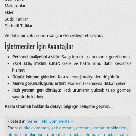
Makaronlar
Ekler
Sütlü Tatlılar
Şerbetli Tatlılar
Ve daha bir çok ürünün satışını Gerçekleştirebilirsiniz.
İşletmeciler İçin Avantajlar
Personel maliyetini azaltır:
Satış için ekstra personel gerektirmez
7/24 satış imkânı sunar:
Gece ve hafta sonu dahil kesintisiz
hizmet
Düşük işletme giderleri:
Kira ve enerji maliyetleri düşüktür
Marka görünürlüğünü artırır:
Modern tasarımıyla dikkat çeker
Hızlı yatırım geri dönüşü:
Tatlı ürünlerin yüksek talep görmesi
sayesinde kârlıdır
Pasta Otomatı hakkında detaylı bilgi için iletişime geçiniz…
Posted in
Genel
|
No Comments »
Tags:
cupkek otomatı
,
kek otomatı
,
otomat
,
otomat makineleri
,
otomat makinesi
,
otomatlar
,
pasta otomatı
,
pasta satış