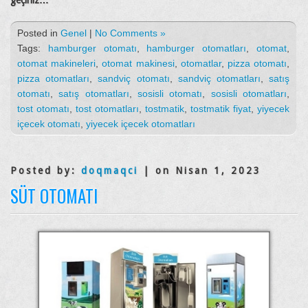
Posted in
Genel
|
No Comments »
Tags:
hamburger otomatı
,
hamburger otomatları
,
otomat
,
otomat makineleri
,
otomat makinesi
,
otomatlar
,
pizza otomatı
,
pizza otomatları
,
sandviç otomatı
,
sandviç otomatları
,
satış
otomatı
,
satış otomatları
,
sosisli otomatı
,
sosisli otomatları
,
tost otomatı
,
tost otomatları
,
tostmatik
,
tostmatik fiyat
,
yiyecek
içecek otomatı
,
yiyecek içecek otomatları
Posted by:
doqmaqci
| on Nisan 1, 2023
SÜT OTOMATI