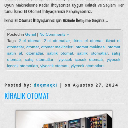
Oyun Makinelerine Kadar İhtiyacınıza uygun Kaliteli ve Sağlam Her
türlü İkinci El Otomat İhtiyaçlarınızı Karşılayabiliriz.
İkinci El Otomat İhtiyaçlarınız için Bizimle İletişime Geçiniz…
Posted in
Genel
|
No Comments »
Tags:
2.el otomat
,
2.el otomatlar
,
ikinci el otomat
,
ikinci el
otomatlar
,
otomat
,
otomat makineleri
,
otomat makinesi
,
otomat
satın al
,
otomatlar
,
satılık otomat
,
satılık otomatlar
,
satış
otomatı
,
satış otomatları
,
yiyecek içecek otomatı
,
yiyecek
içecek otomatları
,
yiyecek otomatı
,
yiyecek otomatları
Posted by:
doqmaqci
| on Ağustos 27, 2024
KIRALIK OTOMAT