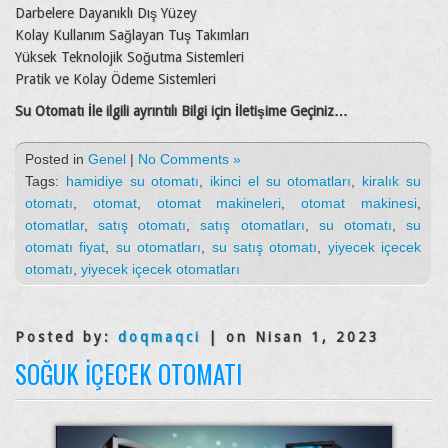
Darbelere Dayanıklı Dış Yüzey
Kolay Kullanım Sağlayan Tuş Takımları
Yüksek Teknolojik Soğutma Sistemleri
Pratik ve Kolay Ödeme Sistemleri
Su Otomatı İle ilgili ayrıntılı Bilgi için İletişime Geçiniz…
Posted in
Genel
|
No Comments »
Tags:
hamidiye su otomatı
,
ikinci el su otomatları
,
kiralık su
otomatı
,
otomat
,
otomat makineleri
,
otomat makinesi
,
otomatlar
,
satış otomatı
,
satış otomatları
,
su otomatı
,
su
otomatı fiyat
,
su otomatları
,
su satış otomatı
,
yiyecek içecek
otomatı
,
yiyecek içecek otomatları
Posted by:
doqmaqci
| on Nisan 1, 2023
SOĞUK İÇECEK OTOMATI