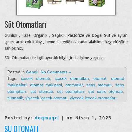
Süt Otomatları
Günlük , Taze, Organik , Sağlıklı, Pastörize ve Doğal Süt ve ayran
İçmek artık çok kolay , hemde istediğiniz kadar alabilme özgürlüğüne
sahipsiniz.
Süt Otomatları ile ilgili ayrıntılı bilgi için iletişime geçiniz..
Posted in
Genel
|
No Comments »
Tags:
içecek otomatı
,
içecek otomatları
,
otomat
,
otomat
makineleri
,
otomat makinesi
,
otomatlar
,
satış otomatı
,
satış
otomatları
,
süt otomatı
,
süt otomatları
,
süt satış otomatı
,
sütmatik
,
yiyecek içecek otomatı
,
yiyecek içecek otomatları
Posted by:
doqmaqci
| on Nisan 1, 2023
SU OTOMATI