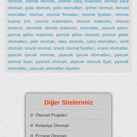
otomatı
,
ekmek otomatı
,
ekmek satış makinesi
,
ekmek satış
otomatı
,
gıda otomatı
,
gıda otomatları
,
gofret otomatı
,
ikinciel
otomatlar
,
otomat
,
otomat firmaları
,
otomat fiyatları
,
otomat
koyma izni
,
otomat makineleri
,
otomat makinesi
,
otomat
üreticisi
,
otomatik ekmek makinesi
,
otomatlar
,
pamuk şeker
,
pamuk şeker makinesi
,
pamuk şeker otomatı
,
pamuk şeker
otomatları
,
pide otomatı
,
satış otomatı
,
satış otomatları
,
simit
otomatı
,
snack otomat
,
snack otomat fiyatları
,
snack otomatlar
,
yiyecek içecek otomatı
,
yiyecek içecek otomatları
,
yiyecek
otomat fiyatı
,
yiyecek otomatı
,
yiyecek otomatı fiyat
,
yiyecek
otomatları
,
yiyecek otomatları fiyatları
Diğer Sitelerimiz
Otomat Projeleri
Kırtasiye Otomatı
Eczane Otomatı