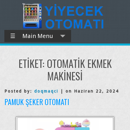
☰
Main Menu
ETIKET:
OTOMATIK EKMEK
MAKINESI
Posted by:
doqmaqci
| on Haziran 22, 2024
PAMUK ŞEKER OTOMATI