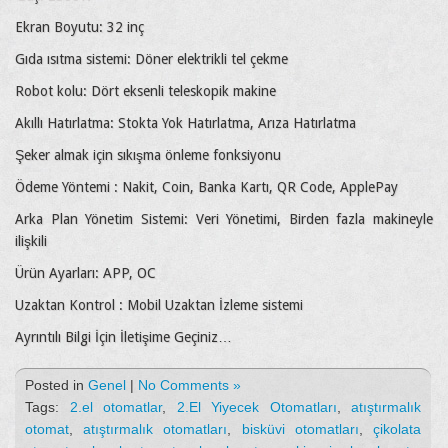
Ekran Boyutu: 32 inç
Gıda ısıtma sistemi: Döner elektrikli tel çekme
Robot kolu: Dört eksenli teleskopik makine
Akıllı Hatırlatma: Stokta Yok Hatırlatma, Arıza Hatırlatma
Şeker almak için sıkışma önleme fonksiyonu
Ödeme Yöntemi : Nakit, Coin, Banka Kartı, QR Code, ApplePay
Arka Plan Yönetim Sistemi: Veri Yönetimi, Birden fazla makineyle
ilişkili
Ürün Ayarları: APP, OC
Uzaktan Kontrol : Mobil Uzaktan İzleme sistemi
Ayrıntılı Bilgi İçin İletişime Geçiniz…
Posted in
Genel
|
No Comments »
Tags:
2.el otomatlar
,
2.El Yiyecek Otomatları
,
atıştırmalık
otomat
,
atıştırmalık otomatları
,
bisküvi otomatları
,
çikolata