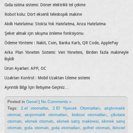
Gıda ısıtma sistemi: Döner elektrikli tel çekme
Robot kolu: Dört eksenli teleskopik makine
Akıllı Hatırlatma: Stokta Yok Hatırlatma, Arıza Hatırlatma
Şeker almak için sıkışma önleme fonksiyonu
Ödeme Yöntemi : Nakit, Coin, Banka Kartı, QR Code, ApplePay
Arka Plan Yönetim Sistemi: Veri Yönetimi, Birden fazla makineyle
ilişkili
Ürün Ayarları: APP, OC
Uzaktan Kontrol : Mobil Uzaktan İzleme sistemi
Ayrıntılı Bilgi İçin İletişime Geçiniz…
Posted in
Genel
|
No Comments »
Tags:
2.el otomatlar
,
2.El Yiyecek Otomatları
,
atıştırmalık
otomat
,
atıştırmalık otomatları
,
bisküvi otomatları
,
çikolata
otomatı
,
ekmek otomatı
,
ekmek satış makinesi
,
ekmek satış
otomatı
,
gıda otomatı
,
gıda otomatları
,
gofret otomatı
,
ikinciel