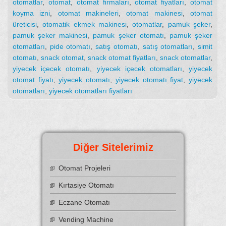
otomatlar
,
otomat
,
otomat firmaları
,
otomat fiyatları
,
otomat
koyma izni
,
otomat makineleri
,
otomat makinesi
,
otomat
üreticisi
,
otomatik ekmek makinesi
,
otomatlar
,
pamuk şeker
,
pamuk şeker makinesi
,
pamuk şeker otomatı
,
pamuk şeker
otomatları
,
pide otomatı
,
satış otomatı
,
satış otomatları
,
simit
otomatı
,
snack otomat
,
snack otomat fiyatları
,
snack otomatlar
,
yiyecek içecek otomatı
,
yiyecek içecek otomatları
,
yiyecek
otomat fiyatı
,
yiyecek otomatı
,
yiyecek otomatı fiyat
,
yiyecek
otomatları
,
yiyecek otomatları fiyatları
Diğer Sitelerimiz
Otomat Projeleri
Kırtasiye Otomatı
Eczane Otomatı
Vending Machine