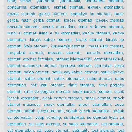
satış cihazı
,
çorbamat
,
çorbamatik
,
dondurma otomatı
,
dondurma otomatları
,
ekmek otomatı
,
ekmek otomatları
,
gazoz otomatı
,
gofret otomatı
,
hamidiye su otomatı
,
hazır
çorba
,
hazır çorba otomatı
,
içecek otomatı
,
içecek otomatı
nescafe otomatı
,
içecek otomatları
,
ikinci el kahve otomatı
,
ikinci el otomat
,
ikinci el su otomatları
,
kahve otomatı
,
kahve
otomatları
,
kiralık kahve otomatı
,
kiralık otomat
,
kiralık su
otomatı
,
kola otomatı
,
kuruyemiş otomatı
,
masa üstü otomat
,
meşrubat otomatı
,
nescafe otomatı
,
nescafe otomatları
,
otomat
,
otomat firmaları
,
otomat işletmeciliği
,
otomat makiesi
,
otomat makineleri
,
otomat makinesi
,
otomatı
,
otomatlar
,
pizza
otomatı
,
salep otomatı
,
satılık çay kahve otomatı
,
satılık kahve
otomatı
,
satılık otomat
,
satılık otomatlar
,
satış otomatı
,
satış
otomatları
,
set üstü otomat
,
simit otomatı
,
simit poğaça
otomatı
,
simit ve poğaça otomatı
,
sıcak içecek otomatı
,
sıcak
içecek otomatları
,
sıcak yemek otomatı
,
snack otomat
,
snack
otomat makinesi
,
snack otomatlar
,
snack otomatları
,
soda
otomatı
,
soğuk içecek otomatı
,
soğuk içecek otomatları
,
soğuk
su otomatları
,
soup vending
,
su otomatı
,
su otomatı fiyat
,
su
otomatları
,
su satış otomatı
,
su satış otomatları
,
süt otomatı
,
süt otomatları
,
süt satış otomatı
,
sütmatik
,
tost otomatı
,
tost