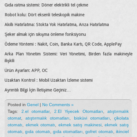
Gıda ısıtma sistemi: Döner elektrikli tel çekme
Robot kolu: Dört eksenli teleskopik makine
Akıllı Hatırlatma: Stokta Yok Hatırlatma, Arıza Hatırlatma
Şeker almak için sıkışma önleme fonksiyonu
Ödeme Yöntemi : Nakit, Coin, Banka Kartı, QR Code, ApplePay
Arka Plan Yönetim Sistemi: Veri Yönetimi, Birden fazla makineyle
ilişkili
Ürün Ayarları: APP, OC
Uzaktan Kontrol : Mobil Uzaktan İzleme sistemi
Ayrıntılı Bilgi İçin İletişime Geçiniz…
Posted in
Genel
|
No Comments »
Tags:
2.el otomatlar
,
2.El Yiyecek Otomatları
,
atıştırmalık
otomat
,
atıştırmalık otomatları
,
bisküvi otomatları
,
çikolata
otomatı
,
ekmek otomatı
,
ekmek satış makinesi
,
ekmek satış
otomatı
,
gıda otomatı
,
gıda otomatları
,
gofret otomatı
,
ikinciel