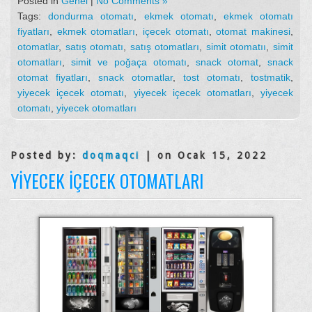
Posted in
Genel
|
No Comments »
Tags:
dondurma otomatı
,
ekmek otomatı
,
ekmek otomatı
fiyatları
,
ekmek otomatları
,
içecek otomatı
,
otomat makinesi
,
otomatlar
,
satış otomatı
,
satış otomatları
,
simit otomatıı
,
simit
otomatları
,
simit ve poğaça otomatı
,
snack otomat
,
snack
otomat fiyatları
,
snack otomatlar
,
tost otomatı
,
tostmatik
,
yiyecek içecek otomatı
,
yiyecek içecek otomatları
,
yiyecek
otomatı
,
yiyecek otomatları
Posted by:
doqmaqci
| on Ocak 15, 2022
YIYECEK İÇECEK OTOMATLARI