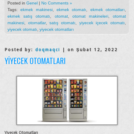
Posted in
Genel
|
No Comments »
Tags:
ekmek makinesi
,
ekmek otomatı
,
ekmek otomatları
,
ekmek satış otomatı
,
otomat
,
otomat makineleri
,
otomat
makinesi
,
otomatlar
,
satış otomatı
,
yiyecek içecek otomatı
,
yiyecek otomatı
,
yiyecek otomatları
Posted by:
doqmaqci
| on Şubat 12, 2022
YIYECEK OTOMATLARI
Yiyecek Otomatları