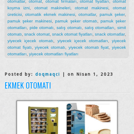
otomatlar
,
otomat
,
otomat firmaları
,
otomat fiyatları
,
otomat
koyma izni
,
otomat makineleri
,
otomat makinesi
,
otomat
üreticisi
,
otomatik ekmek makinesi
,
otomatlar
,
pamuk şeker
,
pamuk şeker makinesi
,
pamuk şeker otomatı
,
pamuk şeker
otomatları
,
pide otomatı
,
satış otomatı
,
satış otomatları
,
simit
otomatı
,
snack otomat
,
snack otomat fiyatları
,
snack otomatlar
,
yiyecek içecek otomatı
,
yiyecek içecek otomatları
,
yiyecek
otomat fiyatı
,
yiyecek otomatı
,
yiyecek otomatı fiyat
,
yiyecek
otomatları
,
yiyecek otomatları fiyatları
Posted by:
doqmaqci
| on Nisan 1, 2023
EKMEK OTOMATI