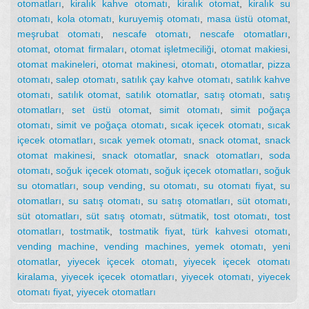
otomatları
,
kiralık kahve otomatı
,
kiralık otomat
,
kiralık su
otomatı
,
kola otomatı
,
kuruyemiş otomatı
,
masa üstü otomat
,
meşrubat otomatı
,
nescafe otomatı
,
nescafe otomatları
,
otomat
,
otomat firmaları
,
otomat işletmeciliği
,
otomat makiesi
,
otomat makineleri
,
otomat makinesi
,
otomatı
,
otomatlar
,
pizza
otomatı
,
salep otomatı
,
satılık çay kahve otomatı
,
satılık kahve
otomatı
,
satılık otomat
,
satılık otomatlar
,
satış otomatı
,
satış
otomatları
,
set üstü otomat
,
simit otomatı
,
simit poğaça
otomatı
,
simit ve poğaça otomatı
,
sıcak içecek otomatı
,
sıcak
içecek otomatları
,
sıcak yemek otomatı
,
snack otomat
,
snack
otomat makinesi
,
snack otomatlar
,
snack otomatları
,
soda
otomatı
,
soğuk içecek otomatı
,
soğuk içecek otomatları
,
soğuk
su otomatları
,
soup vending
,
su otomatı
,
su otomatı fiyat
,
su
otomatları
,
su satış otomatı
,
su satış otomatları
,
süt otomatı
,
süt otomatları
,
süt satış otomatı
,
sütmatik
,
tost otomatı
,
tost
otomatları
,
tostmatik
,
tostmatik fiyat
,
türk kahvesi otomatı
,
vending machine
,
vending machines
,
yemek otomatı
,
yeni
otomatlar
,
yiyecek içecek otomatı
,
yiyecek içecek otomatı
kiralama
,
yiyecek içecek otomatları
,
yiyecek otomatı
,
yiyecek
otomatı fiyat
,
yiyecek otomatları