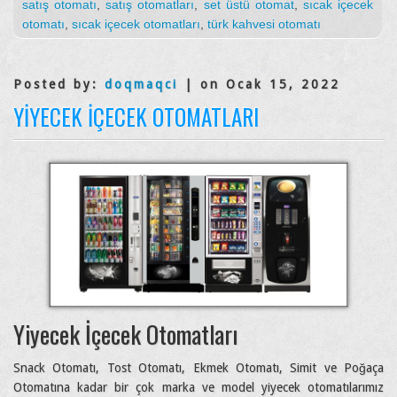
satış otomatı
,
satış otomatları
,
set üstü otomat
,
sıcak içecek
otomatı
,
sıcak içecek otomatları
,
türk kahvesi otomatı
Posted by:
doqmaqci
| on Ocak 15, 2022
YIYECEK İÇECEK OTOMATLARI
Yiyecek İçecek Otomatları
Snack Otomatı, Tost Otomatı, Ekmek Otomatı, Simit ve Poğaça
Otomatına kadar bir çok marka ve model yiyecek otomatılarımız