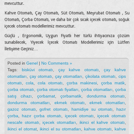
mevcuttur.
Kahve Otomatı, Çay Otomatı, Süt Otomatı, Meşrubat Otomatı , Su
Otomatı, Çorba Otomatı, ve daha bir çok sıcak içecek otomatı, soğuk
içecek otomatı modellerimiz mevcuttur.
Güçlü , Ergonomik, Uygun Fiyatlı her türlü ihtiyacınıza çözüm
sunabilecek, Yiyecek İçecek Otomatı Modellerimiz için Lütfen
İletişime Geçiniz…
Posted in
Genel
|
No Comments »
Tags:
bisküvi otomatı
,
çay kahve otomatı
,
çay kahve
otomatları
,
çay otomatı
,
çay otomatları
,
çikolata otomatı
,
cips
otomatı
,
cola
,
cola otomatı
,
çorba makinesi
,
çorba matik
,
çorba otomatı
,
çorba otomatı fiyatları
,
çorba otomatları
,
çorba
satış cihazı
,
çorbamat
,
çorbamatik
,
dondurma otomatı
,
dondurma otomatları
,
ekmek otomatı
,
ekmek otomatları
,
gazoz otomatı
,
gofret otomatı
,
hamidiye su otomatı
,
hazır
çorba
,
hazır çorba otomatı
,
içecek otomatı
,
içecek otomatı
nescafe otomatı
,
içecek otomatları
,
ikinci el kahve otomatı
,
ikinci el otomat
,
ikinci el su otomatları
,
kahve otomatı
,
kahve