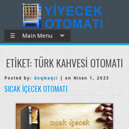
☰
Main Menu
ETIKET:
TÜRK KAHVESI OTOMATI
Posted by:
doqmaqci
| on Nisan 1, 2023
SICAK İÇECEK OTOMATI