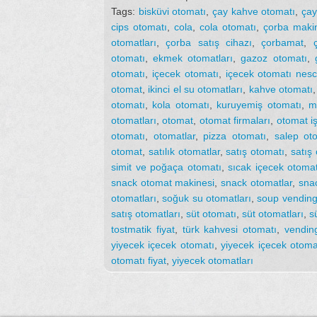
Tags:
bisküvi otomatı
,
çay kahve otomatı
,
çay
cips otomatı
,
cola
,
cola otomatı
,
çorba maki
otomatları
,
çorba satış cihazı
,
çorbamat
,
otomatı
,
ekmek otomatları
,
gazoz otomatı
,
otomatı
,
içecek otomatı
,
içecek otomatı nesc
otomat
,
ikinci el su otomatları
,
kahve otomatı
otomatı
,
kola otomatı
,
kuruyemiş otomatı
,
m
otomatları
,
otomat
,
otomat firmaları
,
otomat iş
otomatı
,
otomatlar
,
pizza otomatı
,
salep ot
otomat
,
satılık otomatlar
,
satış otomatı
,
satış
simit ve poğaça otomatı
,
sıcak içecek otomat
snack otomat makinesi
,
snack otomatlar
,
snac
otomatları
,
soğuk su otomatları
,
soup vendin
satış otomatları
,
süt otomatı
,
süt otomatları
,
s
tostmatik fiyat
,
türk kahvesi otomatı
,
vendin
yiyecek içecek otomatı
,
yiyecek içecek otoma
otomatı fiyat
,
yiyecek otomatları