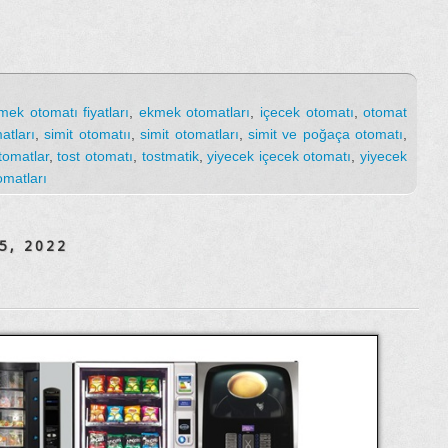
mek otomatı fiyatları
,
ekmek otomatları
,
içecek otomatı
,
otomat
atları
,
simit otomatıı
,
simit otomatları
,
simit ve poğaça otomatı
,
tomatlar
,
tost otomatı
,
tostmatik
,
yiyecek içecek otomatı
,
yiyecek
omatları
5, 2022