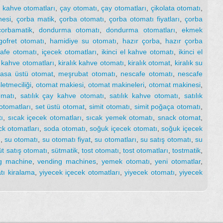
 kahve otomatları
,
çay otomatı
,
çay otomatları
,
çikolata otomatı
,
nesi
,
çorba matik
,
çorba otomatı
,
çorba otomatı fiyatları
,
çorba
çorbamatik
,
dondurma otomatı
,
dondurma otomatları
,
ekmek
gofret otomatı
,
hamidiye su otomatı
,
hazır çorba
,
hazır çorba
afe otomatı
,
içecek otomatları
,
ikinci el kahve otomatı
,
ikinci el
,
kahve otomatları
,
kiralık kahve otomatı
,
kiralık otomat
,
kiralık su
asa üstü otomat
,
meşrubat otomatı
,
nescafe otomatı
,
nescafe
letmeciliği
,
otomat makiesi
,
otomat makineleri
,
otomat makinesi
,
omatı
,
satılık çay kahve otomatı
,
satılık kahve otomatı
,
satılık
 otomatları
,
set üstü otomat
,
simit otomatı
,
simit poğaça otomatı
,
ı
,
sıcak içecek otomatları
,
sıcak yemek otomatı
,
snack otomat
,
k otomatları
,
soda otomatı
,
soğuk içecek otomatı
,
soğuk içecek
g
,
su otomatı
,
su otomatı fiyat
,
su otomatları
,
su satış otomatı
,
su
üt satış otomatı
,
sütmatik
,
tost otomatı
,
tost otomatları
,
tostmatik
,
g machine
,
vending machines
,
yemek otomatı
,
yeni otomatlar
,
tı kiralama
,
yiyecek içecek otomatları
,
yiyecek otomatı
,
yiyecek