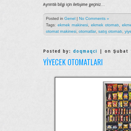
Ayrıntılı bilgi için iletişime geçiniz…
Posted in
Genel
|
No Comments »
Tags:
ekmek makinesi
,
ekmek otomatı
,
ekme
otomat makinesi
,
otomatlar
,
satış otomatı
,
yiy
Posted by:
doqmaqci
| on Şubat 
YIYECEK OTOMATLARI