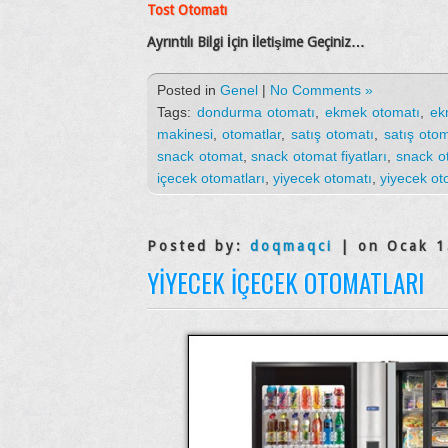
Tost Otomatı
Ayrıntılı Bilgi İçin İletişime Geçiniz…
Posted in
Genel
|
No Comments »
Tags:
dondurma otomatı
,
ekmek otomatı
,
ek
makinesi
,
otomatlar
,
satış otomatı
,
satış otom
snack otomat
,
snack otomat fiyatları
,
snack o
içecek otomatları
,
yiyecek otomatı
,
yiyecek ot
Posted by:
doqmaqci
| on Ocak 1
YIYECEK İÇECEK OTOMATLARI