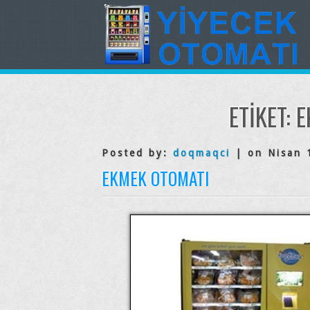
ETIKET:
E
Posted by:
doqmaqci
| on Nisan 
EKMEK OTOMATI