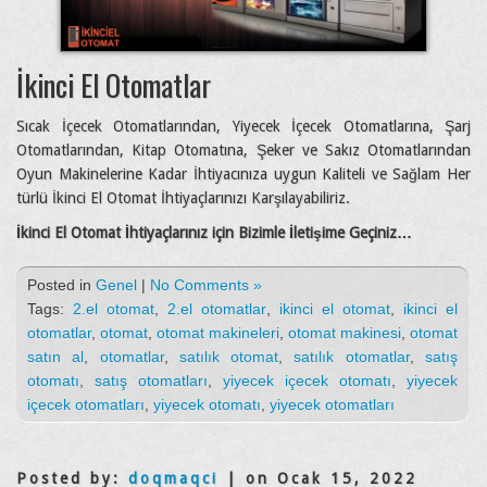
İkinci El Otomatlar
Sıcak İçecek Otomatlarından, Yiyecek İçecek Otomatlarına, Şarj
Otomatlarından, Kitap Otomatına, Şeker ve Sakız Otomatlarından
Oyun Makinelerine Kadar İhtiyacınıza uygun Kaliteli ve Sağlam Her
türlü İkinci El Otomat İhtiyaçlarınızı Karşılayabiliriz.
İkinci El Otomat İhtiyaçlarınız için Bizimle İletişime Geçiniz…
Posted in
Genel
|
No Comments »
Tags:
2.el otomat
,
2.el otomatlar
,
ikinci el otomat
,
ikinci el
otomatlar
,
otomat
,
otomat makineleri
,
otomat makinesi
,
otomat
satın al
,
otomatlar
,
satılık otomat
,
satılık otomatlar
,
satış
otomatı
,
satış otomatları
,
yiyecek içecek otomatı
,
yiyecek
içecek otomatları
,
yiyecek otomatı
,
yiyecek otomatları
Posted by:
doqmaqci
| on Ocak 15, 2022