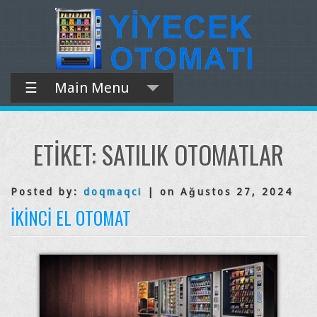
☰
Main Menu
ETIKET:
SATILIK OTOMATLAR
Posted by:
doqmaqci
| on Ağustos 27, 2024
İKINCI EL OTOMAT