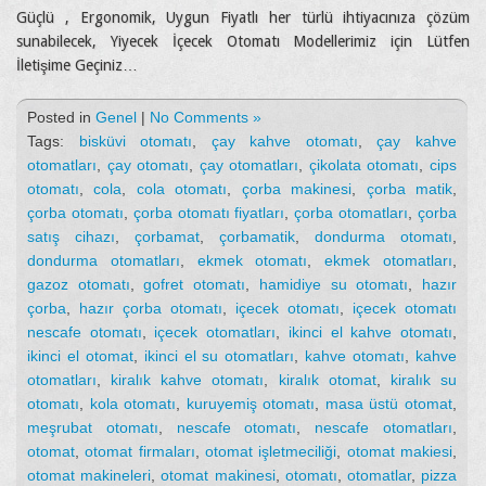
Güçlü , Ergonomik, Uygun Fiyatlı her türlü ihtiyacınıza çözüm
sunabilecek, Yiyecek İçecek Otomatı Modellerimiz için Lütfen
İletişime Geçiniz…
Posted in
Genel
|
No Comments »
Tags:
bisküvi otomatı
,
çay kahve otomatı
,
çay kahve
otomatları
,
çay otomatı
,
çay otomatları
,
çikolata otomatı
,
cips
otomatı
,
cola
,
cola otomatı
,
çorba makinesi
,
çorba matik
,
çorba otomatı
,
çorba otomatı fiyatları
,
çorba otomatları
,
çorba
satış cihazı
,
çorbamat
,
çorbamatik
,
dondurma otomatı
,
dondurma otomatları
,
ekmek otomatı
,
ekmek otomatları
,
gazoz otomatı
,
gofret otomatı
,
hamidiye su otomatı
,
hazır
çorba
,
hazır çorba otomatı
,
içecek otomatı
,
içecek otomatı
nescafe otomatı
,
içecek otomatları
,
ikinci el kahve otomatı
,
ikinci el otomat
,
ikinci el su otomatları
,
kahve otomatı
,
kahve
otomatları
,
kiralık kahve otomatı
,
kiralık otomat
,
kiralık su
otomatı
,
kola otomatı
,
kuruyemiş otomatı
,
masa üstü otomat
,
meşrubat otomatı
,
nescafe otomatı
,
nescafe otomatları
,
otomat
,
otomat firmaları
,
otomat işletmeciliği
,
otomat makiesi
,
otomat makineleri
,
otomat makinesi
,
otomatı
,
otomatlar
,
pizza