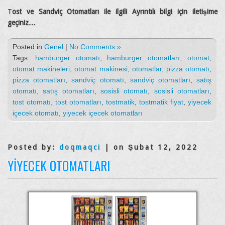
T
ost ve Sandviç Otomatları ile ilgili Ayrıntılı bilgi için iletişime
geçiniz…
Posted in
Genel
|
No Comments »
Tags:
hamburger otomatı
,
hamburger otomatları
,
otomat
,
otomat makineleri
,
otomat makinesi
,
otomatlar
,
pizza otomatı
,
pizza otomatları
,
sandviç otomatı
,
sandviç otomatları
,
satış
otomatı
,
satış otomatları
,
sosisli otomatı
,
sosisli otomatları
,
tost otomatı
,
tost otomatları
,
tostmatik
,
tostmatik fiyat
,
yiyecek
içecek otomatı
,
yiyecek içecek otomatları
Posted by:
doqmaqci
| on Şubat 12, 2022
YIYECEK OTOMATLARI