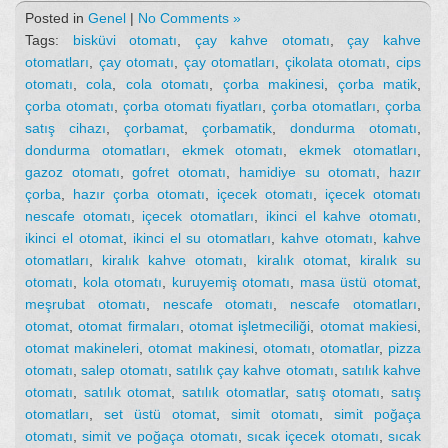
Posted in
Genel
|
No Comments »
Tags:
bisküvi otomatı
,
çay kahve otomatı
,
çay kahve
otomatları
,
çay otomatı
,
çay otomatları
,
çikolata otomatı
,
cips
otomatı
,
cola
,
cola otomatı
,
çorba makinesi
,
çorba matik
,
çorba otomatı
,
çorba otomatı fiyatları
,
çorba otomatları
,
çorba
satış cihazı
,
çorbamat
,
çorbamatik
,
dondurma otomatı
,
dondurma otomatları
,
ekmek otomatı
,
ekmek otomatları
,
gazoz otomatı
,
gofret otomatı
,
hamidiye su otomatı
,
hazır
çorba
,
hazır çorba otomatı
,
içecek otomatı
,
içecek otomatı
nescafe otomatı
,
içecek otomatları
,
ikinci el kahve otomatı
,
ikinci el otomat
,
ikinci el su otomatları
,
kahve otomatı
,
kahve
otomatları
,
kiralık kahve otomatı
,
kiralık otomat
,
kiralık su
otomatı
,
kola otomatı
,
kuruyemiş otomatı
,
masa üstü otomat
,
meşrubat otomatı
,
nescafe otomatı
,
nescafe otomatları
,
otomat
,
otomat firmaları
,
otomat işletmeciliği
,
otomat makiesi
,
otomat makineleri
,
otomat makinesi
,
otomatı
,
otomatlar
,
pizza
otomatı
,
salep otomatı
,
satılık çay kahve otomatı
,
satılık kahve
otomatı
,
satılık otomat
,
satılık otomatlar
,
satış otomatı
,
satış
otomatları
,
set üstü otomat
,
simit otomatı
,
simit poğaça
otomatı
,
simit ve poğaça otomatı
,
sıcak içecek otomatı
,
sıcak