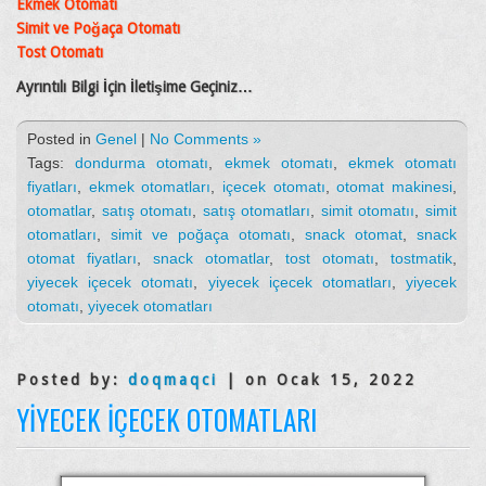
Ekmek Otomatı
Simit ve Poğaça Otomatı
Tost Otomatı
Ayrıntılı Bilgi İçin İletişime Geçiniz…
Posted in
Genel
|
No Comments »
Tags:
dondurma otomatı
,
ekmek otomatı
,
ekmek otomatı
fiyatları
,
ekmek otomatları
,
içecek otomatı
,
otomat makinesi
,
otomatlar
,
satış otomatı
,
satış otomatları
,
simit otomatıı
,
simit
otomatları
,
simit ve poğaça otomatı
,
snack otomat
,
snack
otomat fiyatları
,
snack otomatlar
,
tost otomatı
,
tostmatik
,
yiyecek içecek otomatı
,
yiyecek içecek otomatları
,
yiyecek
otomatı
,
yiyecek otomatları
Posted by:
doqmaqci
| on Ocak 15, 2022
YIYECEK İÇECEK OTOMATLARI