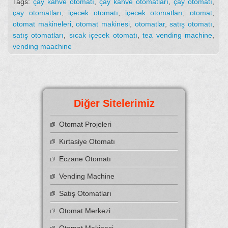
Tags:
çay kahve otomatı
,
çay kahve otomatları
,
çay otomatı
,
çay otomatları
,
içecek otomatı
,
içecek otomatları
,
otomat
,
otomat makineleri
,
otomat makinesi
,
otomatlar
,
satış otomatı
,
satış otomatları
,
sıcak içecek otomatı
,
tea vending machine
,
vending maachine
Diğer Sitelerimiz
Otomat Projeleri
Kırtasiye Otomatı
Eczane Otomatı
Vending Machine
Satış Otomatları
Otomat Merkezi