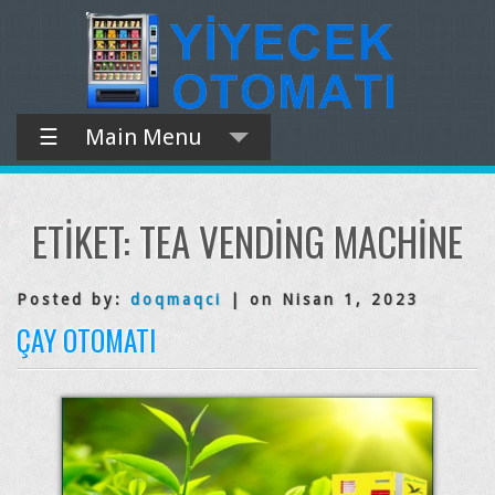
☰
Main Menu
ETIKET:
TEA VENDING MACHINE
Posted by:
doqmaqci
| on Nisan 1, 2023
ÇAY OTOMATI